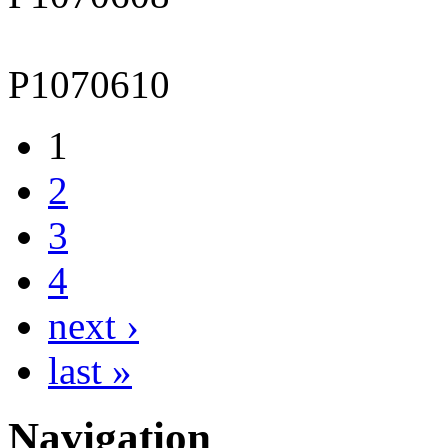
P1070610
1
2
3
4
next ›
last »
Navigation