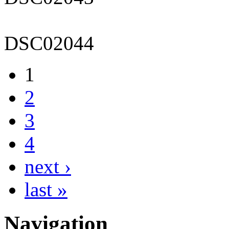
DSC02044
1
2
3
4
next ›
last »
Navigation