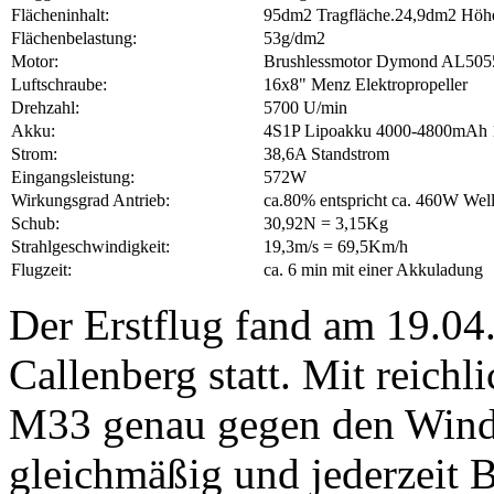
Flächeninhalt:
95dm2 Tragfläche.24,9dm2 Höhe
Flächenbelastung:
53g/dm2
Motor:
Brushlessmotor Dymond AL5055
Luftschraube:
16x8" Menz Elektropropeller
Drehzahl:
5700 U/min
Akku:
4S1P Lipoakku 4000-4800mAh 
Strom:
38,6A Standstrom
Eingangsleistung:
572W
Wirkungsgrad Antrieb:
ca.80% entspricht ca. 460W Well
Schub:
30,92N = 3,15Kg
Strahlgeschwindigkeit:
19,3m/s = 69,5Km/h
Flugzeit:
ca. 6 min mit einer Akkuladung
Der Erstflug fand am 19.04
Callenberg statt. Mit reichl
M33 genau gegen den Wind u
gleichmäßig und jederzeit B