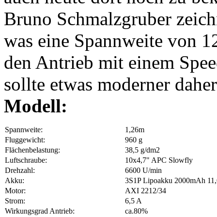
Bruno Schmalzgruber zeich
was eine Spannweite von 
den Antrieb mit einem Spee
sollte etwas moderner dahe
Modell:
Spannweite:
1,26m
Fluggewicht:
960 g
Flächenbelastung:
38,5 g/dm2
Luftschraube:
10x4,7" APC Slowfly
Drehzahl:
6600 U/min
Akku:
3S1P Lipoakku 2000mAh 11,0
Motor:
AXI 2212/34
Strom:
6,5 A
Wirkungsgrad Antrieb:
ca.80%